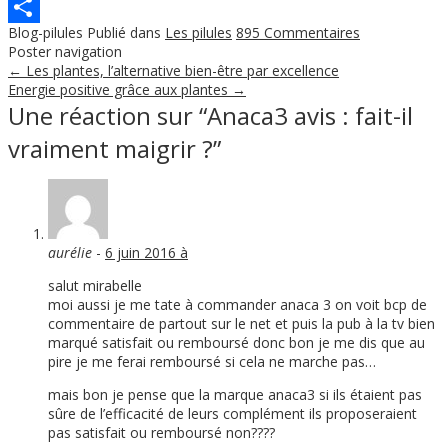
Pinterest
Blog-pilules
Publié dans
Les pilules
895 Commentaires
Partager
Poster navigation
←
Les plantes, l’alternative bien-être par excellence
Energie positive grâce aux plantes
→
Une réaction sur “
Anaca3 avis : fait-il
vraiment maigrir ?
”
aurélie
-
6 juin 2016 à
salut mirabelle
moi aussi je me tate à commander anaca 3 on voit bcp de
commentaire de partout sur le net et puis la pub à la tv bien
marqué satisfait ou remboursé donc bon je me dis que au
pire je me ferai remboursé si cela ne marche pas…
mais bon je pense que la marque anaca3 si ils étaient pas
sûre de l’efficacité de leurs complément ils proposeraient
pas satisfait ou remboursé non????