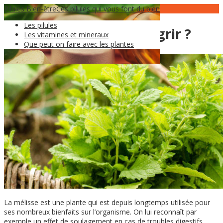
Pilules Bien-être
24
Oct
Ces pilules qui vous font du bien
Les pilules
La mélisse fait-elle maigrir ?
Les vitamines et mineraux
Que peut on faire avec les plantes
La mélisse est une plante qui est depuis longtemps utilisée pour
ses nombreux bienfaits sur l’organisme. On lui reconnaît par
exemple un effet de soulagement en cas de troubles digestifs