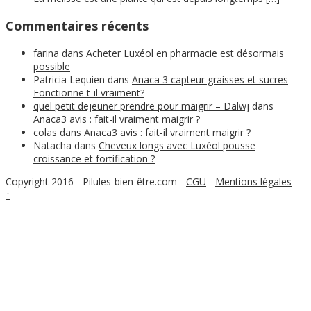
Commentaires récents
farina
dans
Acheter Luxéol en pharmacie est désormais
possible
Patricia Lequien
dans
Anaca 3 capteur graisses et sucres
Fonctionne t-il vraiment?
quel petit dejeuner prendre pour maigrir – Dalwj
dans
Anaca3 avis : fait-il vraiment maigrir ?
colas
dans
Anaca3 avis : fait-il vraiment maigrir ?
Natacha
dans
Cheveux longs avec Luxéol pousse
croissance et fortification ?
Copyright 2016 - Pilules-bien-être.com
-
CGU
-
Mentions légales
↑