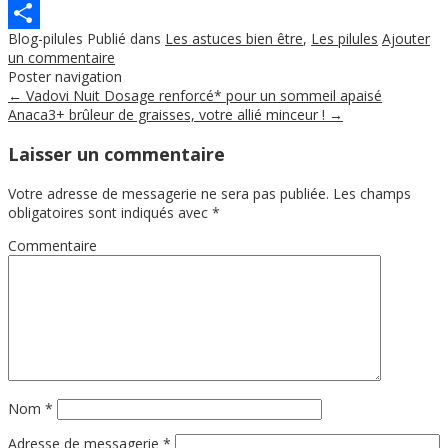
Pinterest
Blog-pilules
Publié dans
Les astuces bien être
,
Les pilules
Ajouter
Partager
un commentaire
Poster navigation
←
Vadovi Nuit Dosage renforcé* pour un sommeil apaisé
Anaca3+ brûleur de graisses, votre allié minceur !
→
Laisser un commentaire
Votre adresse de messagerie ne sera pas publiée.
Les champs
obligatoires sont indiqués avec
*
Commentaire
Nom
*
Adresse de messagerie
*