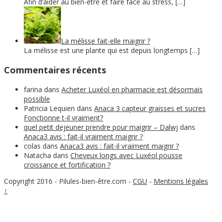
Afin d’aider au bien-être et faire face au stress, […]
La mélisse fait-elle maigrir ?
La mélisse est une plante qui est depuis longtemps […]
Commentaires récents
farina
dans
Acheter Luxéol en pharmacie est désormais
possible
Patricia Lequien
dans
Anaca 3 capteur graisses et sucres
Fonctionne t-il vraiment?
quel petit dejeuner prendre pour maigrir – Dalwj
dans
Anaca3 avis : fait-il vraiment maigrir ?
colas
dans
Anaca3 avis : fait-il vraiment maigrir ?
Natacha
dans
Cheveux longs avec Luxéol pousse
croissance et fortification ?
Copyright 2016 - Pilules-bien-être.com
-
CGU
-
Mentions légales
↑