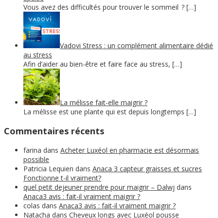
Vous avez des difficultés pour trouver le sommeil ? […]
Vadovi Stress : un complément alimentaire dédié
au stress
Afin d’aider au bien-être et faire face au stress, […]
La mélisse fait-elle maigrir ?
La mélisse est une plante qui est depuis longtemps […]
Commentaires récents
farina
dans
Acheter Luxéol en pharmacie est désormais
possible
Patricia Lequien
dans
Anaca 3 capteur graisses et sucres
Fonctionne t-il vraiment?
quel petit dejeuner prendre pour maigrir – Dalwj
dans
Anaca3 avis : fait-il vraiment maigrir ?
colas
dans
Anaca3 avis : fait-il vraiment maigrir ?
Natacha
dans
Cheveux longs avec Luxéol pousse