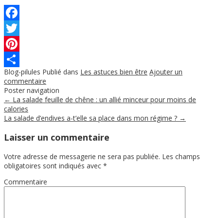
Facebook
Twitter
Pinterest
Blog-pilules
Publié dans
Les astuces bien être
Ajouter un
Partager
commentaire
Poster navigation
←
La salade feuille de chêne : un allié minceur pour moins de
calories
La salade d’endives a-t’elle sa place dans mon régime ?
→
Laisser un commentaire
Votre adresse de messagerie ne sera pas publiée.
Les champs
obligatoires sont indiqués avec
*
Commentaire