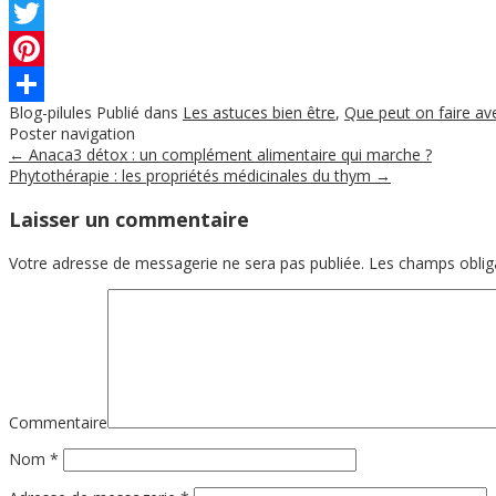
Facebook
Twitter
Pinterest
Blog-pilules
Publié dans
Les astuces bien être
,
Que peut on faire ave
Partager
Poster navigation
←
Anaca3 détox : un complément alimentaire qui marche ?
Phytothérapie : les propriétés médicinales du thym
→
Laisser un commentaire
Votre adresse de messagerie ne sera pas publiée.
Les champs obliga
Commentaire
Nom
*