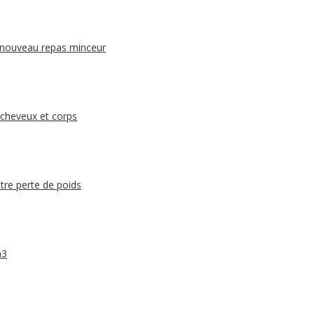
e nouveau repas minceur
 cheveux et corps
tre perte de poids
a3