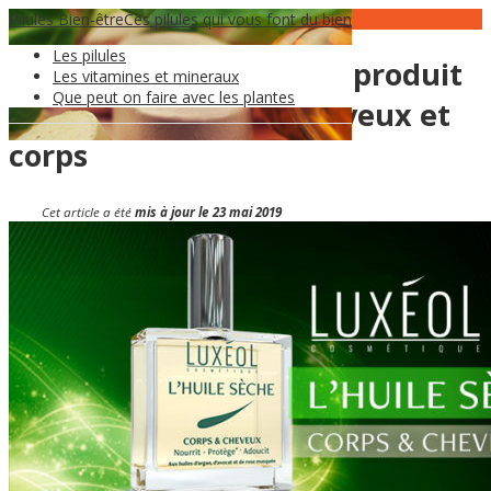
Pilules Bien-être
30
Avr
Ces pilules qui vous font du bien
Les pilules
Avis sur votre nouveau produit
Les vitamines et mineraux
Que peut on faire avec les plantes
Luxéol huile sèche cheveux et
corps
Cet article a été
mis à jour le 23 mai 2019