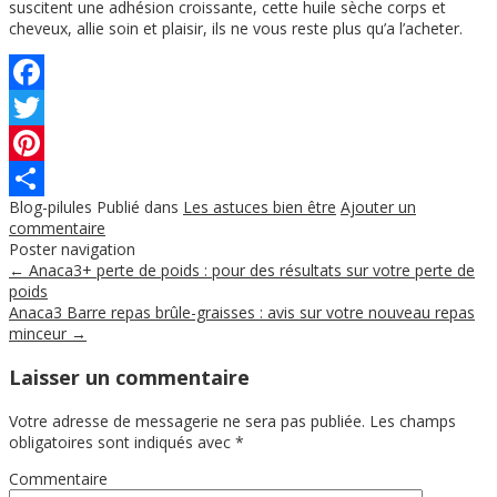
suscitent une adhésion croissante, cette huile sèche corps et
cheveux, allie soin et plaisir, ils ne vous reste plus qu’a l’acheter.
Facebook
Twitter
Pinterest
Blog-pilules
Publié dans
Les astuces bien être
Ajouter un
Partager
commentaire
Poster navigation
←
Anaca3+ perte de poids : pour des résultats sur votre perte de
poids
Anaca3 Barre repas brûle-graisses : avis sur votre nouveau repas
minceur
→
Laisser un commentaire
Votre adresse de messagerie ne sera pas publiée.
Les champs
obligatoires sont indiqués avec
*
Commentaire