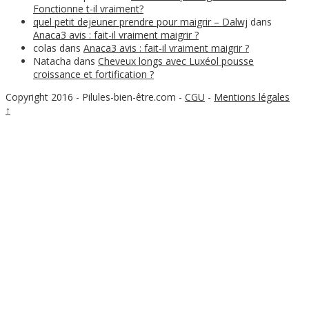
Fonctionne t-il vraiment?
quel petit dejeuner prendre pour maigrir – Dalwj
dans
Anaca3 avis : fait-il vraiment maigrir ?
colas
dans
Anaca3 avis : fait-il vraiment maigrir ?
Natacha
dans
Cheveux longs avec Luxéol pousse
croissance et fortification ?
Copyright 2016 - Pilules-bien-être.com
-
CGU
-
Mentions légales
↑