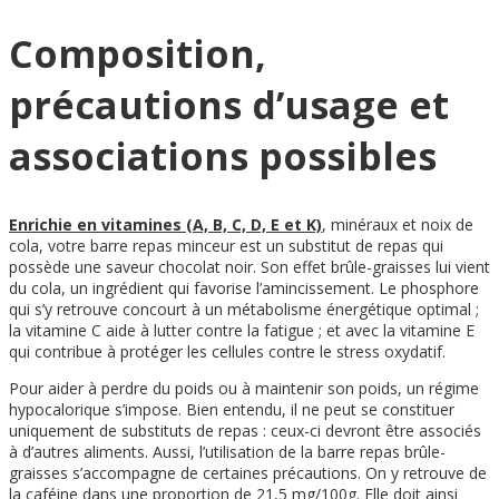
Composition,
précautions d’usage et
associations possibles
Enrichie en vitamines (A, B, C, D, E et K)
, minéraux et noix de
cola, votre barre repas minceur est un substitut de repas qui
possède une saveur chocolat noir. Son effet brûle-graisses lui vient
du cola, un ingrédient qui favorise l’amincissement. Le phosphore
qui s’y retrouve concourt à un métabolisme énergétique optimal ;
la vitamine C aide à lutter contre la fatigue ; et avec la vitamine E
qui contribue à protéger les cellules contre le stress oxydatif.
Pour aider à perdre du poids ou à maintenir son poids, un régime
hypocalorique s’impose. Bien entendu, il ne peut se constituer
uniquement de substituts de repas : ceux-ci devront être associés
à d’autres aliments. Aussi, l’utilisation de la barre repas brûle-
graisses s’accompagne de certaines précautions. On y retrouve de
la caféine dans une proportion de 21,5 mg/100g. Elle doit ainsi