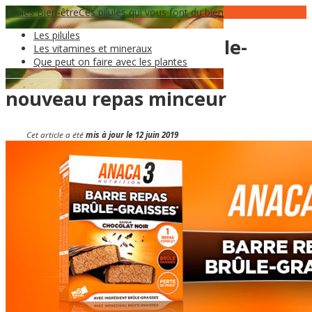
Pilules Bien-être
04
Juin
Ces pilules qui vous font du bien
Les pilules
Anaca3 Barre repas brûle-
Les vitamines et mineraux
Que peut on faire avec les plantes
graisses : avis sur votre
nouveau repas minceur
Cet article a été
mis à jour le 12 juin 2019