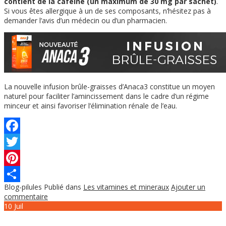
contient de la caféine (un maximum de 30 mg par sachet)
.
Si vous êtes allergique à un de ses composants, n’hésitez pas à
demander l’avis d’un médecin ou d’un pharmacien.
La nouvelle infusion brûle-graisses d’Anaca3 constitue un moyen
naturel pour faciliter l’amincissement dans le cadre d’un régime
minceur et ainsi favoriser l’élimination rénale de l’eau.
Facebook
Twitter
Pinterest
Blog-pilules
Publié dans
Les vitamines et mineraux
Ajouter un
Partager
commentaire
10
Juil