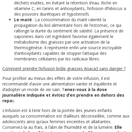
déchets inutiles, en évitant la rétention d’eau. Riche en
vitamine C, en tanins et antioxydants, l’infusion d’hibiscus a
des pouvoirs diurétiques et hypotensifs.
Le maté
: La consommation du maté ralentit la
propagation du bol alimentaire hors de l’estomac, ce qui
rallonge la durée du sentiment de satiété. La présence de
saponines dans cet ingrédient favorise également le
métabolisme des graisses par une activation de la
thermogénèse. Il représente enfin une source incroyable
d’antioxydants capables de stopper l’attaque des
membranes cellulaires par les radicaux libres.
Comment prendre l’infusion brûle-graisses Anaca3 sans danger ?
Pour profiter au mieux des effets de votre infusion, il est
recommandé d’avoir une alimentation variée et équilibrée et
d’adopter un mode de vie sain. T
enez-vous à la dose
journalière indiquée et évitez d’en prendre en dehors des
repa
s.
L’infusion est à tenir hors de la portée des jeunes enfants
auxquels sa consommation est d’ailleurs déconseillée, comme aux
adolescents ainsi qu’aux femmes enceintes et allaitantes.
Conservez-la au frais, à l’abri de l’humidité et de la lumière.
Elle