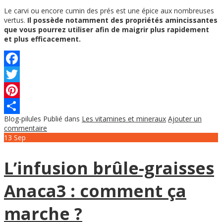
Le carvi ou encore cumin des prés est une épice aux nombreuses
vertus.
Il possède notamment des propriétés amincissantes
que vous pourrez utiliser afin de maigrir plus rapidement
et plus efficacement.
Facebook
Twitter
Pinterest
Blog-pilules
Publié dans
Les vitamines et mineraux
Ajouter un
Partager
commentaire
13
Sep
L’infusion brûle-graisses
Anaca3 : comment ça
marche ?