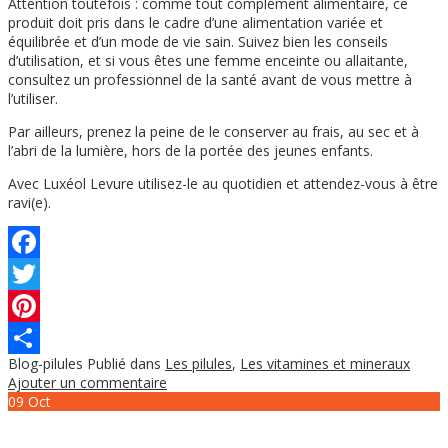
Attention toutefois : comme tout complément alimentaire, ce
produit doit pris dans le cadre d’une alimentation variée et
équilibrée et d’un mode de vie sain. Suivez bien les conseils
d’utilisation, et si vous êtes une femme enceinte ou allaitante,
consultez un professionnel de la santé avant de vous mettre à
l’utiliser.
Par ailleurs, prenez la peine de le conserver au frais, au sec et à
l’abri de la lumière, hors de la portée des jeunes enfants.
Avec Luxéol Levure utilisez-le au quotidien et attendez-vous à être
ravi(e).
Facebook
Twitter
Pinterest
Blog-pilules
Publié dans
Les pilules
,
Les vitamines et mineraux
Partager
Ajouter un commentaire
09
Oct