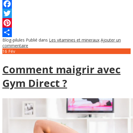
Facebook
Twitter
Pinterest
Blog-pilules
Publié dans
Les vitamines et mineraux
Ajouter un
Partager
commentaire
16
Fév
Comment maigrir avec
Gym Direct ?