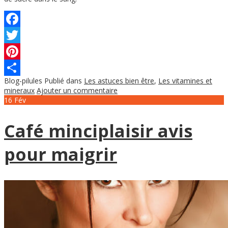
Facebook
Twitter
Pinterest
Blog-pilules
Publié dans
Les astuces bien être
,
Les vitamines et
Partager
mineraux
Ajouter un commentaire
16
Fév
Café minciplaisir avis
pour maigrir