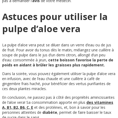
pas à demander l’
avis
de votre médecin.
Astuces pour utiliser la
pulpe d’aloe vera
La pulpe d’aloe vera peut se diluer dans un verre d’eau ou de jus
de fruit. Pour avoir du tonus dès le matin, mélangez une cuillère à
soupe de pulpe dans le jus d’un demi citron, allongé d’un peu
d’eau: consommée à jeun,
cette boisson favorise la perte de
poids en aidant à brûler les graisses plus rapidement.
Dans la soirée, vous pouvez également utiliser la pulpe d’aloe vera
en infusion, avec de l’eau chaude et une cuillère à café de
gingembre frais haché, pour bénéficier des vertus purifiantes de
ces deux plantes miracles.
En conclusion, ne passez pas à côté des propriétés amincissantes
de l’aloe vera! Sa consommation apporte en plus
des vitamines
A, B1, B2, B6, C, E
et des protéines, et, bon à savoir pour les
personnes atteintes de
diabète
, permet de faire baisser le taux
de sucre dans le sang.