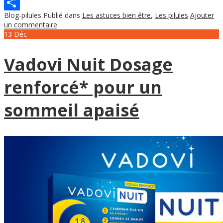
Pinterest
Blog-pilules
Publié dans
Les astuces bien être
,
Les pilules
Ajouter
Partager
un commentaire
13
Déc
Vadovi Nuit Dosage
renforcé* pour un
sommeil apaisé