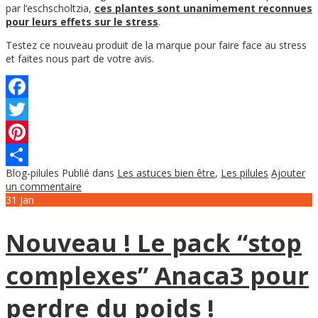
par l’eschscholtzia,
ces plantes sont unanimement reconnues
pour leurs effets sur le stress
.
Testez ce nouveau produit de la marque pour faire face au stress
et faites nous part de votre avis.
Facebook
Twitter
Pinterest
Blog-pilules
Publié dans
Les astuces bien être
,
Les pilules
Ajouter
Partager
un commentaire
31
Jan
Nouveau ! Le pack “stop
complexes” Anaca3 pour
perdre du poids !