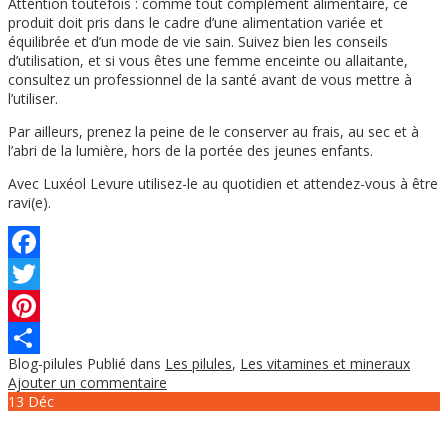
Attention toutefois : comme tout complément alimentaire, ce
produit doit pris dans le cadre d’une alimentation variée et
équilibrée et d’un mode de vie sain. Suivez bien les conseils
d’utilisation, et si vous êtes une femme enceinte ou allaitante,
consultez un professionnel de la santé avant de vous mettre à
l’utiliser.
Par ailleurs, prenez la peine de le conserver au frais, au sec et à
l’abri de la lumière, hors de la portée des jeunes enfants.
Avec Luxéol Levure utilisez-le au quotidien et attendez-vous à être
ravi(e).
Facebook
Twitter
Pinterest
Blog-pilules
Publié dans
Les pilules
,
Les vitamines et mineraux
Partager
Ajouter un commentaire
13
Déc