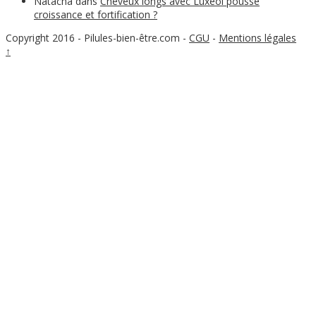
Natacha
dans
Cheveux longs avec Luxéol pousse
croissance et fortification ?
Copyright 2016 - Pilules-bien-être.com
-
CGU
-
Mentions légales
↑