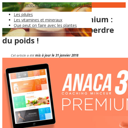
Pilules Bien-être
18
Jan
Ces pilules qui vous font du bien
Les pilules
Coaching Minceur Premium :
Les vitamines et mineraux
Que peut on faire avec les plantes
Votre partenaire pour perdre
du poids !
Cet article a été
mis à jour le 31 janvier 2018