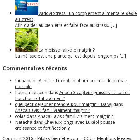
Vadovi Stress : un complément alimentaire dédié
au stress
Afin d’aider au bien-être et faire face au stress, […]
La mélisse fait-elle maigrir ?
La mélisse est une plante qui est depuis longtemps […]
Commentaires récents
farina
dans
Acheter Luxéol en pharmacie est désormais
possible
Patricia Lequien
dans
Anaca 3 capteur graisses et sucres
Fonctionne t-il vraiment?
quel petit dejeuner prendre pour maigrir – Dalwj
dans
Anaca3 avis : fait-il vraiment maigrir ?
colas
dans
Anaca3 avis : fait-il vraiment maigrir ?
Natacha
dans
Cheveux longs avec Luxéol pousse
croissance et fortification ?
Copyright 2016 - Pilules-bien-être.com
-
CGU
-
Mentions légales