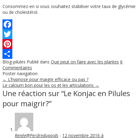
Consommez-en si vous souhaitez stabiliser votre taux de glycémie
ou de cholestérol.
Facebook
Twitter
Pinterest
Blog-pilules
Publié dans
Que peut on faire avec les plantes
6
Partager
Commentaires
Poster navigation
←
L’hypnose pour maigrir efficace ou pas ?
Le calcium bon pour les os et les articulations
→
Une réaction sur “
Le Konjac en Pilules
pour maigrir?
”
Renée@Perdredupoids
-
12 novembre 2016 à