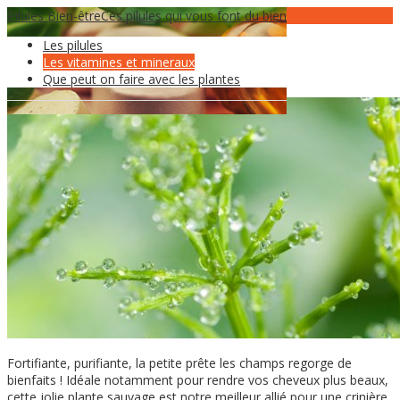
Pilules Bien-être
12
Juin
Ces pilules qui vous font du bien
Les pilules
la prêle des champs
Les vitamines et mineraux
Que peut on faire avec les plantes
Fortifiante, purifiante, la petite prête les champs regorge de
bienfaits ! Idéale notamment pour rendre vos cheveux plus beaux,
cette jolie plante sauvage est notre meilleur allié pour une crinière