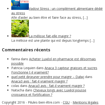
Vadovi Stress : un complément alimentaire dédié
au stress
Afin d’aider au bien-être et faire face au stress, […]
La mélisse fait-elle maigrir ?
La mélisse est une plante qui est depuis longtemps […]
Commentaires récents
farina
dans
Acheter Luxéol en pharmacie est désormais
possible
Patricia Lequien
dans
Anaca 3 capteur graisses et sucres
Fonctionne t-il vraiment?
quel petit dejeuner prendre pour maigrir – Dalwj
dans
Anaca3 avis : fait-il vraiment maigrir ?
colas
dans
Anaca3 avis : fait-il vraiment maigrir ?
Natacha
dans
Cheveux longs avec Luxéol pousse
croissance et fortification ?
Copyright 2016 - Pilules-bien-être.com
-
CGU
-
Mentions légales