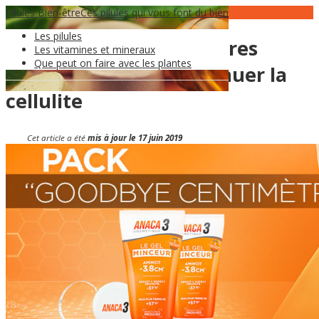
Pilules Bien-être
16
Jan
Ces pilules qui vous font du bien
Les pilules
Pack goodbye centimètres
Les vitamines et mineraux
Que peut on faire avec les plantes
Anaca3, objectif : Diminuer la
cellulite
Cet article a été
mis à jour le 17 juin 2019