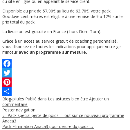
du site en ligne ou en appelant le service client.
Disponible au prix de 57,90€ au lieu de 63,70€, votre pack
Goodbye centimètres est éligible à une remise de 9 à 12% sur le
prix total du pack.
La livraison est gratuite en France ( hors Dom-Tom).
Grâce à un accès au service gratuit de coaching personnalisé,
vous disposez de toutes les indications pour appliquer votre gel
minceur
avec un programme sur mesure.
Facebook
Twitter
Pinterest
Blog-pilules
Publié dans
Les astuces bien être
Ajouter un
Partager
commentaire
Poster navigation
←
Pack spécial perte de poids : Tout sur ce nouveau programme
Anaca3
Pack Élimination Anaca3 pour perdre du poids
→