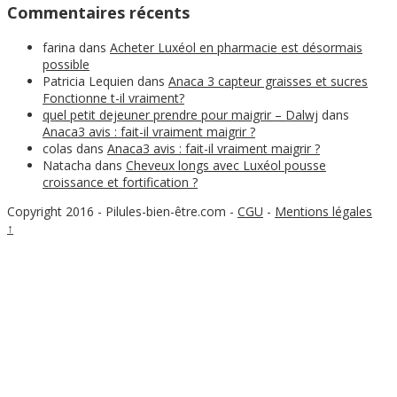
Commentaires récents
farina
dans
Acheter Luxéol en pharmacie est désormais
possible
Patricia Lequien
dans
Anaca 3 capteur graisses et sucres
Fonctionne t-il vraiment?
quel petit dejeuner prendre pour maigrir – Dalwj
dans
Anaca3 avis : fait-il vraiment maigrir ?
colas
dans
Anaca3 avis : fait-il vraiment maigrir ?
Natacha
dans
Cheveux longs avec Luxéol pousse
croissance et fortification ?
Copyright 2016 - Pilules-bien-être.com
-
CGU
-
Mentions légales
↑