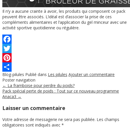
Il n’y a aucune crainte à avoir, les produits qui composent ce pack
peuvent être associés. L’idéal est d’associer la prise de ces
compléments alimentaires et l’application du gel minceur avec une
activité sportive quotidienne ou régulière.
Facebook
Twitter
Pinterest
Blog-pilules
Publié dans
Les pilules
Ajouter un commentaire
Partager
Poster navigation
←
La framboise pour perdre du poids?
Pack spécial perte de poids : Tout sur ce nouveau programme
Anaca3
→
Laisser un commentaire
Votre adresse de messagerie ne sera pas publiée.
Les champs
obligatoires sont indiqués avec
*