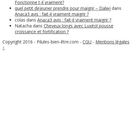
Fonctionne t-il vraiment?
quel petit dejeuner prendre pour maigrir – Dalwj
dans
Anaca3 avis : fait-il vraiment maigrir ?
colas
dans
Anaca3 avis : fait-il vraiment maigrir ?
Natacha
dans
Cheveux longs avec Luxéol pousse
croissance et fortification ?
Copyright 2016 - Pilules-bien-être.com
-
CGU
-
Mentions légales
↑