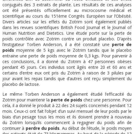
conjugués des 3 extraits de plante. Les résultats de ces analyses
ont été présentés officiellement au microcosme médical et
scientifique au cours du 151ème Congrès Européen sur l’Obésité.
Divers articles sur les effets du Zotrim sont également publiés
dans les revues scientifiques British Food Journal et le Journal of
Human Nutrition and Dietetics. Une étude porte sur la perte de
poids contrôlée avec Zotrim contre un produit placebo. D’après
l’instigateur Torben Anderson, il a été constaté une
perte de
poids
moyenne de 5 kgs avec le Zotrim tandis que le placebo
entraine une perte de poids moyenne de 0,3 kgs. Pour parvenir à
ces conclusions, il a donné du Zotrim à 47 personnes obèses
pendant 45 jours. Ces individus sont âgés entre 20 et 60 ans et
certains d’entre eux ont pris du Zotrim à raison de 3 pilules par
jour avant les repas tandis que d’autres ont reçu simplement du
placebo de lactose.
Le même Torben Anderson a également étudié l’efficacité du
Zotrim pour maintenir la
perte de poids
chez une personne. Pour
cela, il a donné le produit à 22 des 24 sujets concernés pendant 12
mois. Ceux-ci ont fait l’objet d’un suivi mensuel de leur poids par le
biais d’un pesage tous les mois et ils doivent prendre à nouveau
du Zotrim lorsqu’ils commencent à regagner du poids afin de
continuer à
perdre du poids
. Au début de l’étude, le poids moyen
des patients était de 73 kilogrammes. Au bout de la période de 12