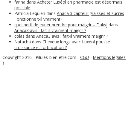
farina
dans
Acheter Luxéol en pharmacie est désormais
possible
Patricia Lequien
dans
Anaca 3 capteur graisses et sucres
Fonctionne t-il vraiment?
quel petit dejeuner prendre pour maigrir – Dalwj
dans
Anaca3 avis : fait-il vraiment maigrir ?
colas
dans
Anaca3 avis : fait-il vraiment maigrir ?
Natacha
dans
Cheveux longs avec Luxéol pousse
croissance et fortification ?
Copyright 2016 - Pilules-bien-être.com
-
CGU
-
Mentions légales
↑