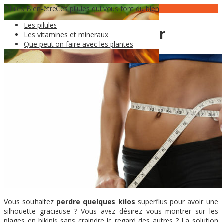
Pilules Bien-être
16
Fév
Ces pilules qui vous font du bien
Les pilules
Zotrim avis pour maigrir
Les vitamines et mineraux
Que peut on faire avec les plantes
Vous souhaitez
perdre quelques kilos
superflus pour avoir une
silhouette gracieuse ? Vous avez désirez vous montrer sur les
plages en bikinis sans craindre le regard des autres ? La solution