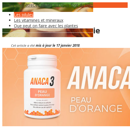
Pilules Bien-être
26
Nov
Ces pilules qui vous font du bien
Les pilules
Anaca3 peau d’orange :
Les vitamines et mineraux
Que peut on faire avec les plantes
Composition et posologie
Cet article a été
mis à jour le 17 janvier 2018