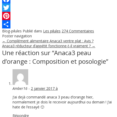
Facebook
Twitter
Pinterest
Blog-pilules
Publié dans
Les pilules
274 Commentaires
Partager
Poster navigation
←
Complément alimentaire Anaca3 ventre plat : Avis ?
Anaca3 réducteur d’appétit fonctionne-t-il vraiment ?
→
Une réaction sur “
Anaca3 peau
d’orange : Composition et posologie
”
Amber16
-
2 janvier 2017 à
J’ai dejà commandé anaca 3 peau d’orange hier,
normalement je dois le recevoir aujourdhui ou demain ! J’ai
hate de l’essayé 🙂
Répondre