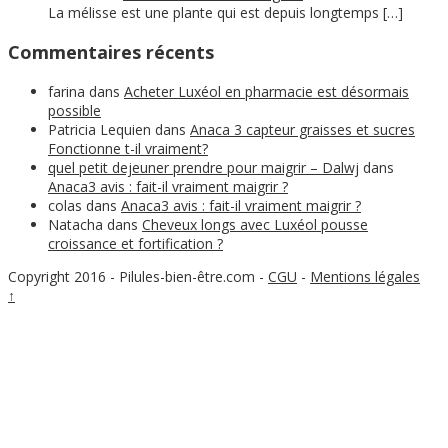
La mélisse est une plante qui est depuis longtemps […]
Commentaires récents
farina
dans
Acheter Luxéol en pharmacie est désormais
possible
Patricia Lequien
dans
Anaca 3 capteur graisses et sucres
Fonctionne t-il vraiment?
quel petit dejeuner prendre pour maigrir – Dalwj
dans
Anaca3 avis : fait-il vraiment maigrir ?
colas
dans
Anaca3 avis : fait-il vraiment maigrir ?
Natacha
dans
Cheveux longs avec Luxéol pousse
croissance et fortification ?
Copyright 2016 - Pilules-bien-être.com
-
CGU
-
Mentions légales
↑