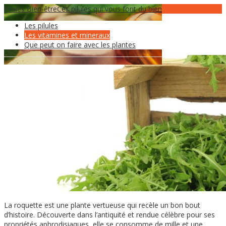
Pilules Bien-être
06
Juin
Ces pilules qui vous font du bien
Les pilules
La Roquette
Les vitamines et mineraux
Que peut on faire avec les plantes
La roquette est une plante vertueuse qui recèle un bon bout
d’histoire. Découverte dans l’antiquité et rendue célèbre pour ses
propriétés aphrodisiaques, elle se consomme de mille et une