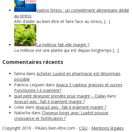
Vadovi Stress : un complément alimentaire dédié
au stress
Afin d’aider au bien-être et faire face au stress, […]
La mélisse fait-elle maigrir ?
La mélisse est une plante qui est depuis longtemps […]
Commentaires récents
farina
dans
Acheter Luxéol en pharmacie est désormais
possible
Patricia Lequien
dans
Anaca 3 capteur graisses et sucres
Fonctionne t-il vraiment?
quel petit dejeuner prendre pour maigrir – Dalwj
dans
Anaca3 avis : fait-il vraiment maigrir ?
colas
dans
Anaca3 avis : fait-il vraiment maigrir ?
Natacha
dans
Cheveux longs avec Luxéol pousse
croissance et fortification ?
Copyright 2016 - Pilules-bien-être.com
-
CGU
-
Mentions légales