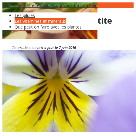
Pilules Bien-être
03
Juin
Ces pilules qui vous font du bien
Les pilules
La viola tricolor, une petite
Les vitamines et mineraux
Que peut on faire avec les plantes
fleur
Cet article a été
mis à jour le 7 juin 2016