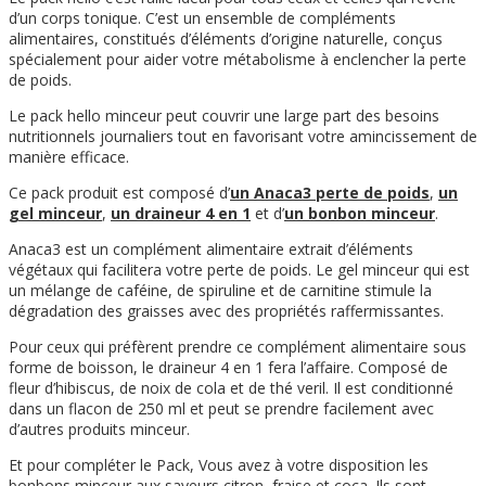
d’un corps tonique. C’est un ensemble de compléments
alimentaires, constitués d’éléments d’origine naturelle, conçus
spécialement pour aider votre métabolisme à enclencher la perte
de poids.
Le pack hello minceur peut couvrir une large part des besoins
nutritionnels journaliers tout en favorisant votre amincissement de
manière efficace.
Ce pack produit est composé d’
un Anaca3 perte de poids
,
un
gel minceur
,
un draineur 4 en 1
et d’
un bonbon minceur
.
Anaca3 est un complément alimentaire extrait d’éléments
végétaux qui facilitera votre perte de poids. Le gel minceur qui est
un mélange de caféine, de spiruline et de carnitine stimule la
dégradation des graisses avec des propriétés raffermissantes.
Pour ceux qui préfèrent prendre ce complément alimentaire sous
forme de boisson, le draineur 4 en 1 fera l’affaire. Composé de
fleur d’hibiscus, de noix de cola et de thé veril. Il est conditionné
dans un flacon de 250 ml et peut se prendre facilement avec
d’autres produits minceur.
Et pour compléter le Pack, Vous avez à votre disposition les
bonbons minceur aux saveurs citron, fraise et coca. Ils sont