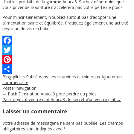
d’autres produits de la gamme Anaca3. Sachez néanmoins que
vous priver de nourriture n’accélèrera pas votre perte de poids.
Pour mincir sainement, n’oubliez surtout pas d’adopter une
alimentation saine et équilibrée. Pratiquez également une activité
physique de votre choix.
Facebook
Twitter
Pinterest
Blog-pilules
Publié dans
Les vitamines et mineraux
Ajouter un
Partager
commentaire
Poster navigation
←
Pack Élimination Anaca3 pour perdre du poids
Pack objectif ventre plat Anaca3 : le secret d’un ventre plat
→
Laisser un commentaire
Votre adresse de messagerie ne sera pas publiée.
Les champs
obligatoires sont indiqués avec
*