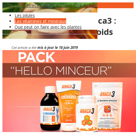
Pilules Bien-être
16
Jan
Ces pilules qui vous font du bien
Les pilules
Pack hello minceur Anaca3 :
Les vitamines et mineraux
Que peut on faire avec les plantes
idéal pour la perte de poids
Cet article a été
mis à jour le 18 juin 2019